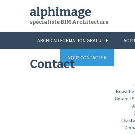
Skip
alphimage
to
content
spécialiste BIM Architecture
ARCHICAD FORMATION GRATUITE
ACTU
BONUS
NOUS CONTACTER
Contact
Nouvelle
Gérant : 
A
chast
Dema