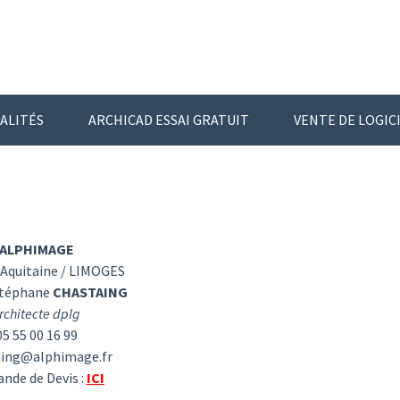
ALITÉS
ARCHICAD ESSAI GRATUIT
VENTE DE LOGIC
ALPHIMAGE
 Aquitaine / LIMOGES
Stéphane
CHASTAING
rchitecte dplg
05 55 00 16 99
aing@alphimage.fr
nde de Devis :
ICI