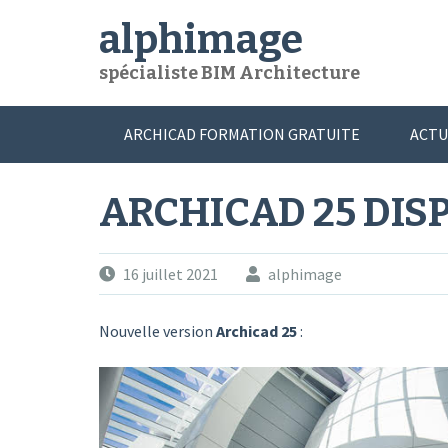
Skip
alphimage
to
content
spécialiste BIM Architecture
ARCHICAD FORMATION GRATUITE
ACTU
BONUS
NOUS CONTACTER
ARCHICAD 25 DISP
16 juillet 2021
alphimage
Nouvelle version
Archicad 25
: