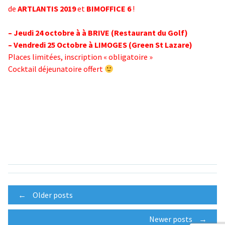
de
ARTLANTIS 2019
et
BIMOFFICE 6
!
– Jeudi 24 octobre à à BRIVE (Restaurant du Golf)
– Vendredi 25 Octobre à LIMOGES (Green St Lazare)
Places limitées, inscription « obligatoire »
Cocktail déjeunatoire offert
Posts
←
Older posts
Newer posts
→