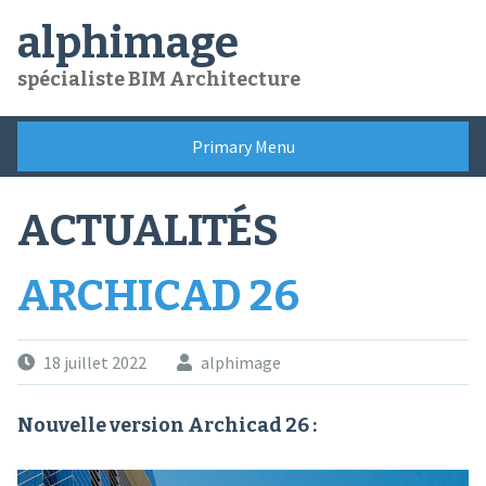
Skip
alphimage
to
content
spécialiste BIM Architecture
Primary Menu
ACTUALITÉS
ARCHICAD 26
18 juillet 2022
alphimage
Nouvelle version
Archicad 26
: